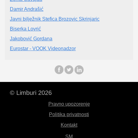
Damir Andrašić
Javni bilježnik Stefica Brozovic Skrinjaric
Biserka Lovrić
Jakobović Gordana
Eurostar - VOOK Videonadzor
© Limburi 2026
Pravno upozorenje
Politika privatnosti
Kontakt
SM