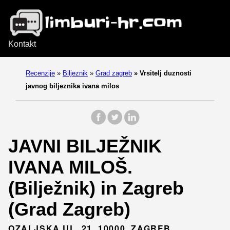
Kontakt
Recenzije
»
Biljeznik
»
Grad zagreb
»
Vrsitelj duznosti
javnog biljeznika ivana milos
JAVNI BILJEŽNIK
IVANA MILOŠ.
(Bilježnik) in Zagreb
(Grad Zagreb)
OZALJSKA UL. 21, 10000, ZAGREB