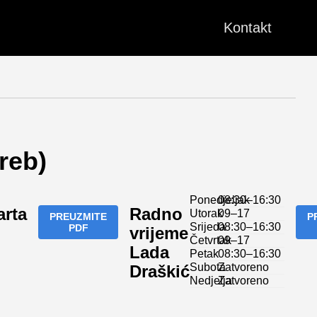
Kontakt
reb)
Ponedjeljak
08:30–16:30
arta
Radno
Utorak
09–17
PREUZMITE
P
Srijeda
08:30–16:30
PDF
vrijeme
Četvrtak
09–17
Lada
Petak
08:30–16:30
Subota
Zatvoreno
Draškić
Nedjelja
Zatvoreno