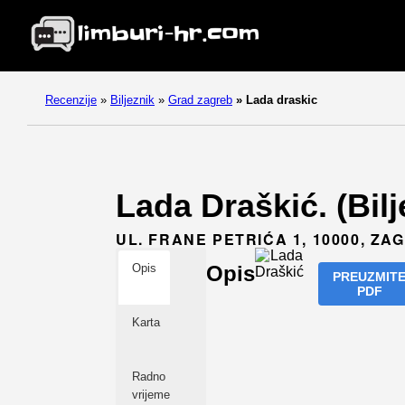
Recenzije
»
Biljeznik
»
Grad zagreb
»
Lada draskic
Lada Draškić. (Bil
UL. FRANE PETRIĆA 1, 10000, ZA
Opis
Opis
PREUZMIT
PDF
Karta
Radno
vrijeme