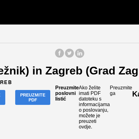
ježnik) in Zagreb (Grad Zag
GREB
Preuzmite
Ako želite
Preuzmite
K
poslovni
imati PDF
ga
E
PREUZMITE
listić
datoteku s
PDF
informacijama
o poslovanju,
možete je
preuzeti
ovdje.