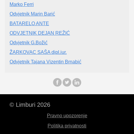
Marko Ferri
Odvjetnik Marin Barić
BATARELO ANTE
ODVJETNIK DEJAN REŽIĆ
Odvjetnik G.Božić
ŽARKOVAC SAŠA dipl.iur.
Odvjetnik Tajana Vizentin Brnabić
© Limburi 2026
Pravno upozorenje
Politika privatnosti