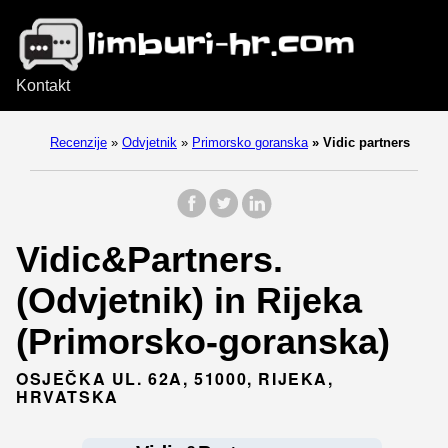
Kontakt
Recenzije
»
Odvjetnik
»
Primorsko goranska
»
Vidic partners
Vidic&Partners.
(Odvjetnik) in Rijeka
(Primorsko-goranska)
OSJEČKA UL. 62A, 51000, RIJEKA,
HRVATSKA