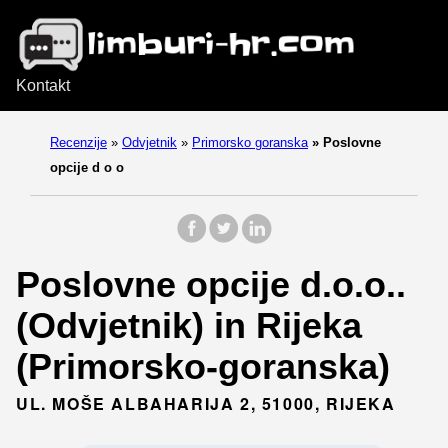
Kontakt
Recenzije
»
Odvjetnik
»
Primorsko goranska
»
Poslovne
opcije d o o
Poslovne opcije d.o.o..
(Odvjetnik) in Rijeka
(Primorsko-goranska)
UL. MOŠE ALBAHARIJA 2, 51000, RIJEKA