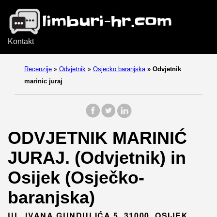
Kontakt
Recenzije
»
Odvjetnik
»
Osjecko baranjska
»
Odvjetnik
marinic juraj
ODVJETNIK MARINIĆ
JURAJ. (Odvjetnik) in
Osijek (Osječko-
baranjska)
UL. IVANA GUNDULIĆA 5, 31000, OSIJEK