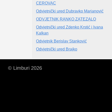
CEROVAC
Odvjetnički ured Dubravko Marjanović
ODVJETNIK RANKO ZATEZALO
Odvjetnički ured Zdenko Krstić i Ivana
Kalkan
Odvjetnik Berislav Stanković
Odvjetnički ured Brajko
© Limburi 2026