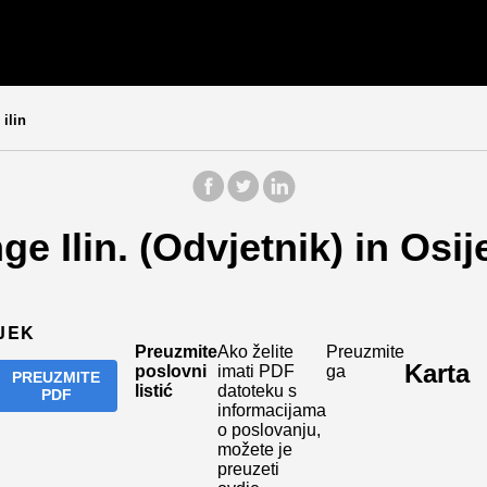
ilin
ge Ilin. (Odvjetnik) in Osi
IJEK
Preuzmite
Ako želite
Preuzmite
Karta
poslovni
imati PDF
ga
PREUZMITE
listić
datoteku s
PDF
informacijama
o poslovanju,
možete je
preuzeti