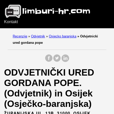
Kontakt
Recenzije
»
Odvjetnik
»
Osjecko baranjska
»
Odvjetnicki
ured gordana pope
ODVJETNIČKI URED
GORDANA POPE.
(Odvjetnik) in Osijek
(Osječko-baranjska)
ŽUPANIJSKA UL. 13B, 31000, OSIJEK