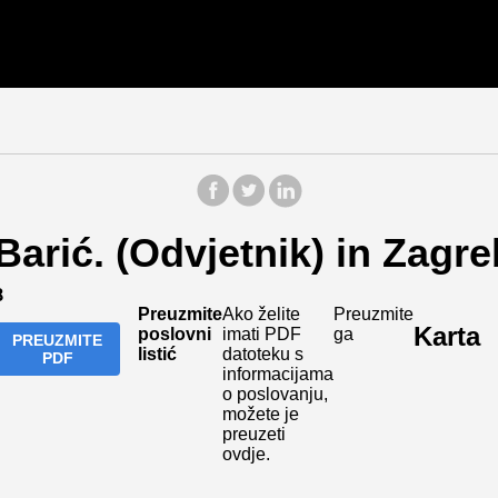
Barić. (Odvjetnik) in Zagr
B
Preuzmite
Ako želite
Preuzmite
Karta
poslovni
imati PDF
ga
PREUZMITE
listić
datoteku s
PDF
informacijama
o poslovanju,
možete je
preuzeti
ovdje.