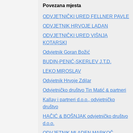
Povezana mjesta
ODVJETNIČKI URED FELLNER PAVLE
ODVJETNIK HRVOJE LADAN
ODVJETNIČKI URED VIŠNJA
KOTARSKI
Odvjetnik Goran Božić
BUDIN-PENIĆ-SKERLEV J.T.D.
LEKO MIROSLAV
Odvjetnik Hrvoje Zdilar
Odvjetničko društvo Tin Matić & partneri
Kallay i partneri d.o.o., odvjetničko
društvo
HAČIĆ & BOŠNJAK odvjetničko društvo
d.o.o.
ODVJETNIK MLADEN MARKOČ