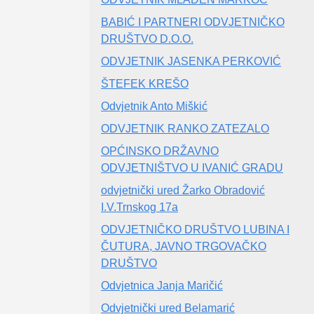
BABIĆ I PARTNERI ODVJETNIČKO
DRUŠTVO D.O.O.
ODVJETNIK JASENKA PERKOVIĆ
ŠTEFEK KREŠO
Odvjetnik Anto Miškić
ODVJETNIK RANKO ZATEZALO
OPĆINSKO DRŽAVNO
ODVJETNIŠTVO U IVANIĆ GRADU
odvjetnički ured Žarko Obradović
I.V.Trnskog 17a
ODVJETNIČKO DRUŠTVO LUBINA I
ČUTURA, JAVNO TRGOVAČKO
DRUŠTVO
Odvjetnica Janja Maričić
Odvjetnički ured Belamarić