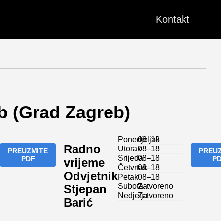
Kontakt
eb (Grad Zagreb)
Ponedjeljak
08–18
Radno
Utorak
08–18
PREUZMITE
PREUZ
Srijeda
08–18
PDF
P
vrijeme
Četvrtak
08–18
Odvjetnik
Petak
08–18
Subota
Zatvoreno
Stjepan
Nedjelja
Zatvoreno
Barić