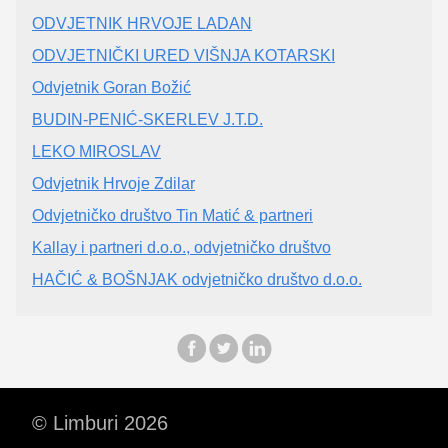
ODVJETNIK HRVOJE LADAN
ODVJETNIČKI URED VIŠNJA KOTARSKI
Odvjetnik Goran Božić
BUDIN-PENIĆ-SKERLEV J.T.D.
LEKO MIROSLAV
Odvjetnik Hrvoje Zdilar
Odvjetničko društvo Tin Matić & partneri
Kallay i partneri d.o.o., odvjetničko društvo
HAČIĆ & BOŠNJAK odvjetničko društvo d.o.o.
© Limburi 2026