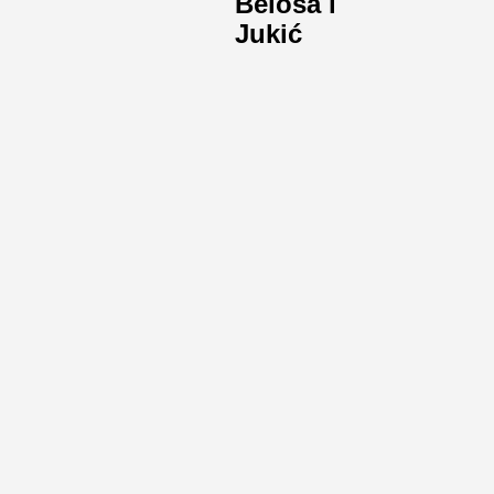
Beloša i
Jukić