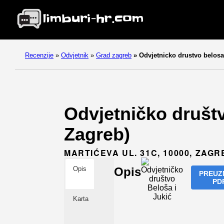
Recenzije
»
Odvjetnik
»
Grad zagreb
»
Odvjetnicko drustvo belosa 
Odvjetničko društv
Zagreb)
MARTIĆEVA UL. 31C, 10000, ZAGR
Opis
Opis
PREUZ
PD
Karta