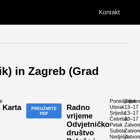
Kontakt
ik) in Zagreb (Grad
e
Ponedjeljak
Zatvor
Karta
Radno
Utorak
13–17
PREUZMITE
Srijeda
13–17
PDF
vrijeme
Četvrtak
13–17
Odvjetničko
Petak
Zatvor
Subota
Zatvor
društvo
Nedjelja
Zatvor