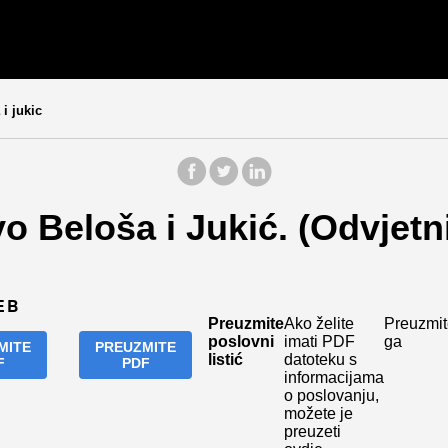
i jukic
o Beloša i Jukić. (Odvjetn
EB
Preuzmite
Ako želite
Preuzmit
poslovni
imati PDF
ga
MITE
PREUZMITE
listić
datoteku s
F
PDF
informacijama
o poslovanju,
možete je
preuzeti