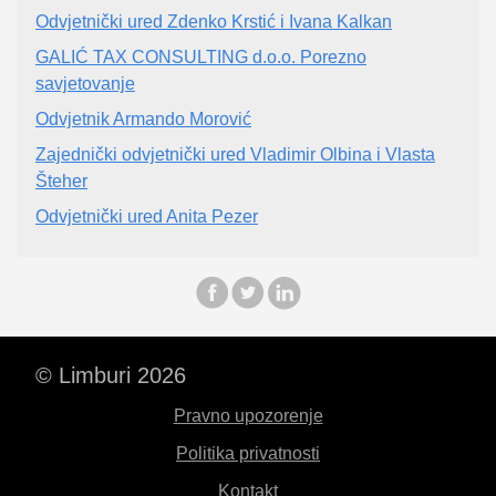
Odvjetnički ured Zdenko Krstić i Ivana Kalkan
GALIĆ TAX CONSULTING d.o.o. Porezno
savjetovanje
Odvjetnik Armando Morović
Zajednički odvjetnički ured Vladimir Olbina i Vlasta
Šteher
Odvjetnički ured Anita Pezer
© Limburi 2026
Pravno upozorenje
Politika privatnosti
Kontakt