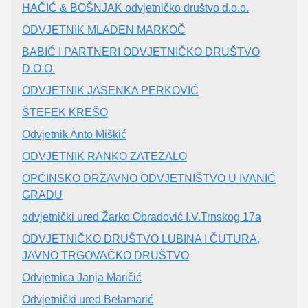
HAČIĆ & BOŠNJAK odvjetničko društvo d.o.o.
ODVJETNIK MLADEN MARKOČ
BABIĆ I PARTNERI ODVJETNIČKO DRUŠTVO
D.O.O.
ODVJETNIK JASENKA PERKOVIĆ
ŠTEFEK KREŠO
Odvjetnik Anto Miškić
ODVJETNIK RANKO ZATEZALO
OPĆINSKO DRŽAVNO ODVJETNIŠTVO U IVANIĆ
GRADU
odvjetnički ured Žarko Obradović I.V.Trnskog 17a
ODVJETNIČKO DRUŠTVO LUBINA I ČUTURA,
JAVNO TRGOVAČKO DRUŠTVO
Odvjetnica Janja Maričić
Odvjetnički ured Belamarić