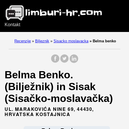
Kontakt
Recenzije
»
Biljeznik
»
Sisacko moslavacka
»
Belma benko
Belma Benko.
(Bilježnik) in Sisak
(Sisačko-moslavačka)
UL. MARAKOVIĆA NINE 69, 44430,
HRVATSKA KOSTAJNICA