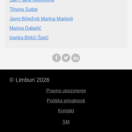
Tihana Sudar
Javni Bilježnik Marina Markioli
Marina Dabelić
Ivanka Birkić-Šarić
© Limburi 2026
Pravno upozorenje
Politika privatnosti
Kontakt
SM