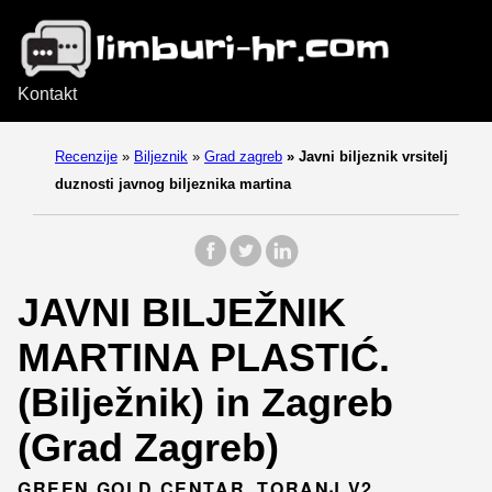
Kontakt
Recenzije
»
Biljeznik
»
Grad zagreb
»
Javni biljeznik vrsitelj
duznosti javnog biljeznika martina
JAVNI BILJEŽNIK
MARTINA PLASTIĆ.
(Bilježnik) in Zagreb
(Grad Zagreb)
GREEN GOLD CENTAR, TORANJ V2,